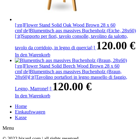
[:en]Flower Stand Solid Oak Wood Brown 28 x 60
cm[:de]Blumentisch aus massives Buchenholz (Eiche, 28x60)
[:it]Supporto per fiori, tavolo consolle, tavolino da salotto,
120.00
€
tavolo da corridoio, in legno di quercia[:]
In den Warenkorb
[:en]Flower Stand Solid Beech Wood Brown 28 x 60
cm[:de]Blumentisch aus massives Buchenholz (Braun,
28x60)[:it]Tavolino portafiori in legno massello di faggio,
120.00
€
Legno, Marrone[:]
In den Warenkorb
Home
Einkaufswagen
Kasse
Menu
© 2022 bixard.com | all rights reserved