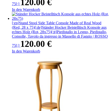
120.00
€
75[:]
In den Warenkorb
[:en]Stand Stool Side Table Console Made of Real Wood
(Red, 28 x 75)[:de]Ständer Hocker Beistelltisch Konsole aus
echtes Holz (Rot, 28x75)[:it]Piedistallo in Legno, Piedistallo,
Consolle, Tavolo da ingresso in Massello di Faggio | ROSSO
120.00
€
75[:]
In den Warenkorb