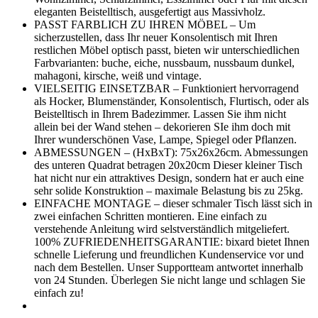
eleganten Beistelltisch, ausgefertigt aus Massivholz.
PASST FARBLICH ZU IHREN MÖBEL – Um
sicherzustellen, dass Ihr neuer Konsolentisch mit Ihren
restlichen Möbel optisch passt, bieten wir unterschiedlichen
Farbvarianten: buche, eiche, nussbaum, nussbaum dunkel,
mahagoni, kirsche, weiß und vintage.
VIELSEITIG EINSETZBAR – Funktioniert hervorragend
als Hocker, Blumenständer, Konsolentisch, Flurtisch, oder als
Beistelltisch in Ihrem Badezimmer. Lassen Sie ihm nicht
allein bei der Wand stehen – dekorieren SIe ihm doch mit
Ihrer wunderschönen Vase, Lampe, Spiegel oder Pflanzen.
ABMESSUNGEN – (HxBxT): 75x26x26cm. Abmessungen
des unteren Quadrat betragen 20x20cm Dieser kleiner Tisch
hat nicht nur ein attraktives Design, sondern hat er auch eine
sehr solide Konstruktion – maximale Belastung bis zu 25kg.
EINFACHE MONTAGE – dieser schmaler Tisch lässt sich in
zwei einfachen Schritten montieren. Eine einfach zu
verstehende Anleitung wird selstverständlich mitgeliefert.
100% ZUFRIEDENHEITSGARANTIE: bixard bietet Ihnen
schnelle Lieferung und freundlichen Kundenservice vor und
nach dem Bestellen. Unser Supportteam antwortet innerhalb
von 24 Stunden. Überlegen Sie nicht lange und schlagen Sie
einfach zu!