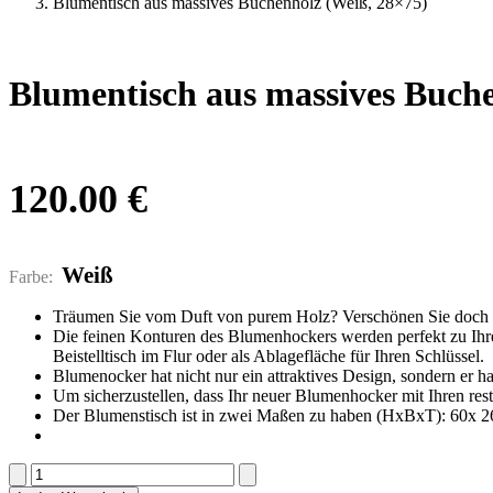
Blumentisch aus massives Buchenholz (Weiß, 28×75)
Blumentisch aus massives Buche
120.00
€
Weiß
Farbe:
Träumen Sie vom Duft von purem Holz? Verschönen Sie doch Ih
Die feinen Konturen des Blumenhockers werden perfekt zu Ihrem
Beistelltisch im Flur oder als Ablagefläche für Ihren Schlüssel.
Blumenocker hat nicht nur ein attraktives Design, sondern er h
Um sicherzustellen, dass Ihr neuer Blumenhocker mit Ihren rest
Der Blumenstisch ist in zwei Maßen zu haben (HxBxT): 60x 2
Blumentisch
aus