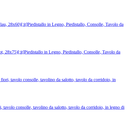
, 28x60)[:it]Piedistallo in Legno, Piedistallo, Consolle, Tavolo da
 28x75)[:it]Piedistallo in Legno, Piedistallo, Consolle, Tavolo da
, tavolo consolle, tavolino da salotto, tavolo da corridoio, in
volo consolle, tavolino da salotto, tavolo da corridoio, in legno di