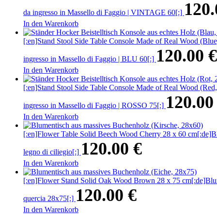
120
da ingresso in Massello di Faggio | VINTAGE 60[:]
In den Warenkorb
[:en]Stand Stool Side Table Console Made of Real Wood (Blue, 2
120.00
€
ingresso in Massello di Faggio | BLU 60[:]
In den Warenkorb
[:en]Stand Stool Side Table Console Made of Real Wood (Red, 28
120.0
ingresso in Massello di Faggio | ROSSO 75[:]
In den Warenkorb
[:en]Flower Table Solid Beech Wood Cherry 28 x 60 cm[:de]Blume
120.00
€
legno di ciliegio[:]
In den Warenkorb
[:en]Flower Stand Solid Oak Wood Brown 28 x 75 cm[:de]Blumenti
120.00
€
quercia 28x75[:]
In den Warenkorb