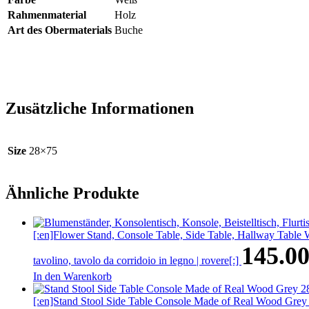
Rahmenmaterial
Holz
Art des Obermaterials
Buche
Zusätzliche Informationen
Size
28×75
Ähnliche Produkte
[:en]Flower Stand, Console Table, Side Table, Hallway Table Wo
145.0
tavolino, tavolo da corridoio in legno | rovere[:]
In den Warenkorb
[:en]Stand Stool Side Table Console Made of Real Wood Grey 2