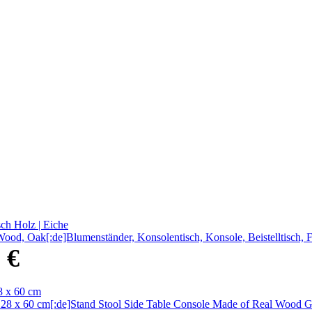
od, Oak[:de]Blumenständer, Konsolentisch, Konsole, Beistelltisch, Flur
0
€
8 x 60 cm[:de]Stand Stool Side Table Console Made of Real Wood Grey 