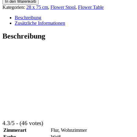
In den Warenkorb
massives
Kategorien:
28 x 75 cm
,
Flower Stool
,
Flower Table
Buchenholz
(Weiß,
Beschreibung
28x75)
Zusätzliche Informationen
Menge
Beschreibung
4.3/5 - (46 votes)
Zimmerart
Flur, Wohnzimmer
Farbe
Weiß