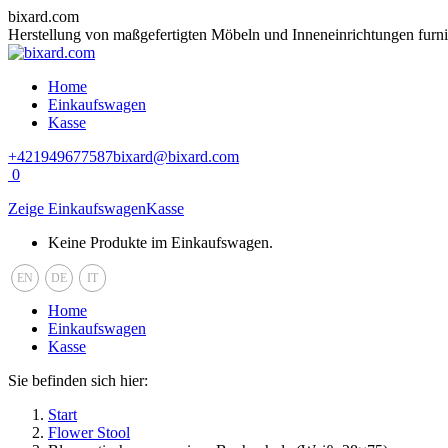
Zum
bixard.com
Inhalt
Herstellung von maßgefertigten Möbeln und Inneneinrichtungen fur
springen
Home
Einkaufswagen
Kasse
+421949677587
bixard@bixard.com
0
Zeige Einkaufswagen
Kasse
Keine Produkte im Einkaufswagen.
EN
DE
IT
Home
Einkaufswagen
Kasse
Sie befinden sich hier:
Start
Flower Stool