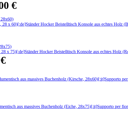
.00
€
8 x 60)[:de]Ständer Hocker Beistelltisch Konsole aus echtes Holz (Blau
 x 75)[:de]Ständer Hocker Beistelltisch Konsole aus echtes Holz (Rot,
0
€
ntisch aus massives Buchenholz (Kirsche, 28x60)[:it]Supporto per fiori
sch aus massives Buchenholz (Eiche, 28x75)[:it]Supporto per fiori, ta