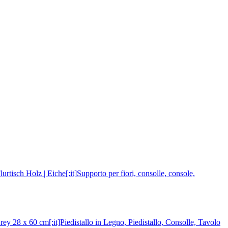
tisch Holz | Eiche[:it]Supporto per fiori, consolle, console,
28 x 60 cm[:it]Piedistallo in Legno, Piedistallo, Consolle, Tavolo